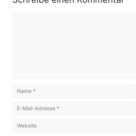
o
p
n
m
o
p
k
Kommentar
k
Name
E-
Mail-
Adresse
Website