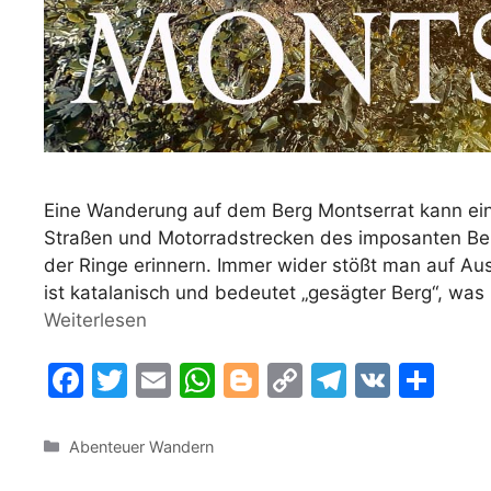
Eine Wanderung auf dem Berg Montserrat kann ein
Straßen und Motorradstrecken des imposanten Be
der Ringe erinnern. Immer wider stößt man auf Au
ist katalanisch und bedeutet „gesägter Berg“, wa
Weiterlesen
F
T
E
W
Bl
C
T
V
T
a
w
m
h
o
o
el
K
ei
c
itt
ai
at
g
p
e
le
Kategorien
Abenteuer Wandern
e
er
l
s
g
y
gr
n