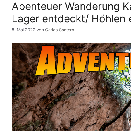
Abenteuer Wanderung Kata
k
Lager entdeckt/ Höhlen 
8. Mai 2022
von
Carlos Santero