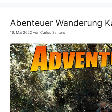
b
A
er
Li
a
o
p
n
m
Abenteuer Wanderung Kat
o
p
k
k
16. Mai 2022
von
Carlos Santero