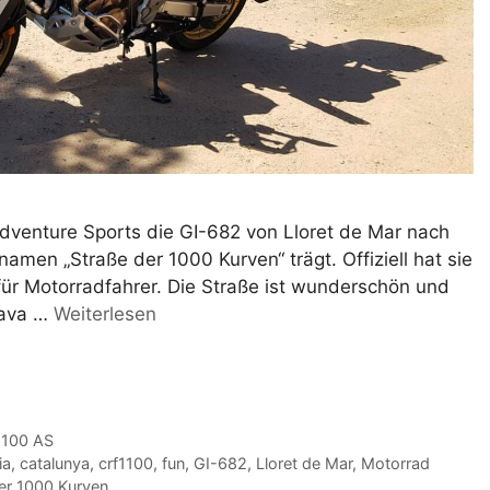
dventure Sports die GI-682 von Lloret de Mar nach
amen „Straße der 1000 Kurven“ trägt. Offiziell hat sie
 für Motorradfahrer. Die Straße ist wunderschön und
rava …
Weiterlesen
1100 AS
ia
,
catalunya
,
crf1100
,
fun
,
GI-682
,
Lloret de Mar
,
Motorrad
er 1000 Kurven