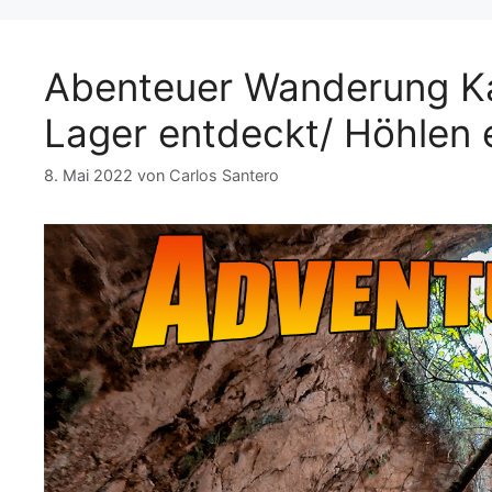
o
p
n
m
o
p
k
Abenteuer Wanderung Kata
k
Lager entdeckt/ Höhlen 
8. Mai 2022
von
Carlos Santero