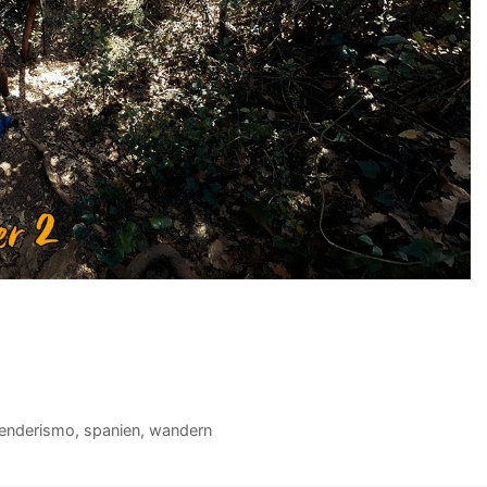
enderismo
,
spanien
,
wandern