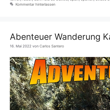
b
A
er
Li
a
Kommentar hinterlassen
o
p
n
m
o
p
k
k
Abenteuer Wanderung Kat
16. Mai 2022
von
Carlos Santero