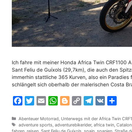
Ich fahre mit meiner Honda Africa Twin CRF1100 A
Sant Feliu de Guíxols (29,7km), die auch den Spitzn
immerhin stattliche 365 Kurven, also ein Paradies
schlängelt sich oberhalb der malerischen Costa B
F
T
E
W
Bl
C
T
V
T
a
w
m
h
o
o
el
K
ei
c
itt
ai
at
g
p
e
le
Kategorien
Abenteuer Motorrad
,
Unterwegs mit der Africa Twin CRF
Schlagwörter
adventure sports
,
adventurebikerider
,
africa twin
,
Catalon
e
er
l
s
g
y
gr
n
fahren
,
reisen
,
Sant Feliu de Guíxols
,
spain
,
spanien
,
Straße d