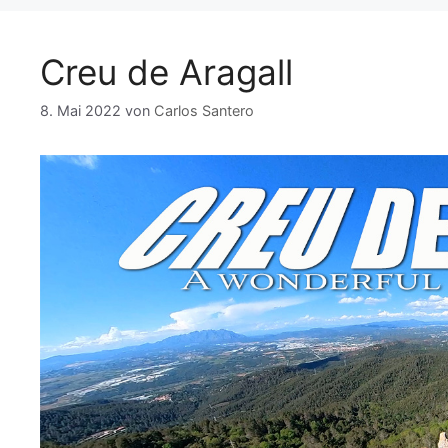
o
p
k
k
Creu de Aragall
8. Mai 2022
von
Carlos Santero