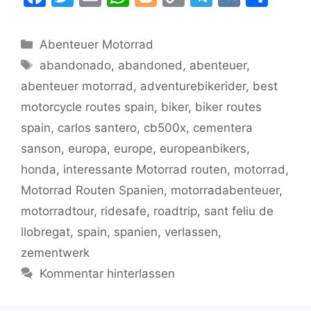
a
w
m
h
o
o
el
K
ei
c
itt
ai
at
g
p
e
le
Kategorien
Abenteuer Motorrad
e
er
l
s
g
y
gr
n
Schlagwörter
abandonado
,
abandoned
,
abenteuer
,
b
A
er
Li
a
abenteuer motorrad
,
adventurebikerider
,
best
o
p
n
m
motorcycle routes spain
,
biker
,
biker routes
o
p
k
spain
,
carlos santero
,
cb500x
,
cementera
k
sanson
,
europa
,
europe
,
europeanbikers
,
honda
,
interessante Motorrad routen
,
motorrad
,
Motorrad Routen Spanien
,
motorradabenteuer
,
motorradtour
,
ridesafe
,
roadtrip
,
sant feliu de
llobregat
,
spain
,
spanien
,
verlassen
,
zementwerk
Kommentar hinterlassen