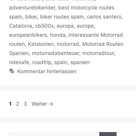
b
A
er
Li
a
adventurebikerider
,
best motorcycle routes
o
p
n
m
spain
,
biker
,
biker routes spain
,
carlos santero
,
o
p
k
Catalonia
,
cb500x
,
europa
,
europe
,
k
europeanbikers
,
honda
,
interessante Motorrad
routen
,
Katalonien
,
motorrad
,
Motorrad Routen
Spanien
,
motorradabenteuer
,
motorradtour
,
ridesafe
,
roadtrip
,
spain
,
spanien
Kommentar hinterlassen
Seite
Seite
Seite
1
2
3
Weiter
→
Suchen