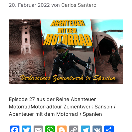
20. Februar 2022
von
Carlos Santero
Episode 27 aus der Reihe Abenteuer
MotorradMotorradtour Zementwerk Sanson /
Abenteuer mit dem Motorrad / Spanien
F
T
E
W
Bl
C
T
V
T