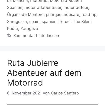
La Mancha
,
motorrad
,
Motorrad Routen
Spanien
,
motorradabenteuer
,
motorradtour
,
Òrgans de Montoro
,
pitarque
,
ridesafe
,
roadtrip
,
Saragossa
,
spain
,
spanien
,
Teruel
,
The Silent
Route
,
Zaragoza
Kommentar hinterlassen
Ruta Jubierre
Abenteuer auf dem
Motorrad
6. November 2021
von
Carlos Santero