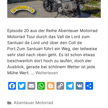
Episode 20 aus der Reihe Abenteuer Motorrad
Motorrad Tour durch das Vall de Lord zum
Santuari de Lord und über den Coll de
Port.Zum Santuari führt ein Weg, der teilweise
sehr steil nach oben geht. Es ist schon etwas
beschwerlich dort hoch zu laufen, doch der
Ausblick, gerade bei schönem Wetter ist jede
Mühe Wert. …
Weiterlesen
F
T
E
W
Bl
C
T
V
T
a
w
m
h
o
o
el
K
ei
c
itt
ai
at
g
p
e
le
Kategorien
Abenteuer Motorrad