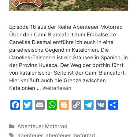
Episode 18 aus der Reihe Abenteuer Motorrad
Über den Cami Blancafort zum Embalse de
Canelles Diesmal entführe ich euch in eine
paradiesische Gegend in Katalonien. Die
Canelles-Talsperre ist ein Stausee in Spanien, in
der Provinz Huesca. Der Weg der dorthin führt
von katalonischer Seite ist der Cami Blancafort.
Hier verläuft auch die Grenze zwischen
Katalonien …
Weiterlesen
F
T
E
W
Bl
C
T
V
T
a
w
m
h
o
o
el
K
ei
c
itt
ai
at
g
p
e
le
Kategorien
Abenteuer Motorrad
e
er
l
s
g
y
gr
n
Schlagwörter
abenteuer
,
abenteuer motorrad
,