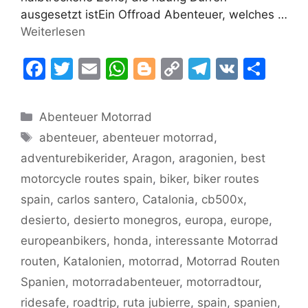
ausgesetzt istEin Offroad Abenteuer, welches …
Weiterlesen
F
T
E
W
Bl
C
T
V
T
a
w
m
h
o
o
el
K
ei
c
itt
ai
at
g
p
e
le
Kategorien
Abenteuer Motorrad
e
er
l
s
g
y
gr
n
Schlagwörter
abenteuer
,
abenteuer motorrad
,
b
A
er
Li
a
adventurebikerider
,
Aragon
,
aragonien
,
best
o
p
n
m
motorcycle routes spain
,
biker
,
biker routes
o
p
k
spain
,
carlos santero
,
Catalonia
,
cb500x
,
k
desierto
,
desierto monegros
,
europa
,
europe
,
europeanbikers
,
honda
,
interessante Motorrad
routen
,
Katalonien
,
motorrad
,
Motorrad Routen
Spanien
,
motorradabenteuer
,
motorradtour
,
ridesafe
,
roadtrip
,
ruta jubierre
,
spain
,
spanien
,