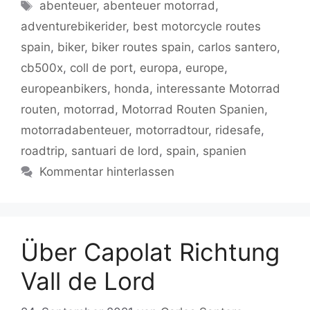
e
er
l
s
g
y
gr
n
Schlagwörter
abenteuer
,
abenteuer motorrad
,
b
A
er
Li
a
adventurebikerider
,
best motorcycle routes
o
p
n
m
spain
,
biker
,
biker routes spain
,
carlos santero
,
o
p
k
cb500x
,
coll de port
,
europa
,
europe
,
k
europeanbikers
,
honda
,
interessante Motorrad
routen
,
motorrad
,
Motorrad Routen Spanien
,
motorradabenteuer
,
motorradtour
,
ridesafe
,
roadtrip
,
santuari de lord
,
spain
,
spanien
Kommentar hinterlassen
Über Capolat Richtung
Vall de Lord