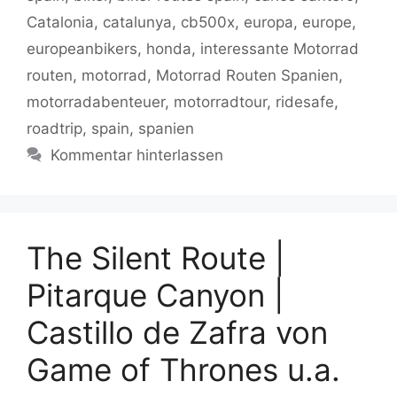
o
p
k
Catalonia
,
catalunya
,
cb500x
,
europa
,
europe
,
k
europeanbikers
,
honda
,
interessante Motorrad
routen
,
motorrad
,
Motorrad Routen Spanien
,
motorradabenteuer
,
motorradtour
,
ridesafe
,
roadtrip
,
spain
,
spanien
Kommentar hinterlassen
The Silent Route |
Pitarque Canyon |
Castillo de Zafra von
Game of Thrones u.a.