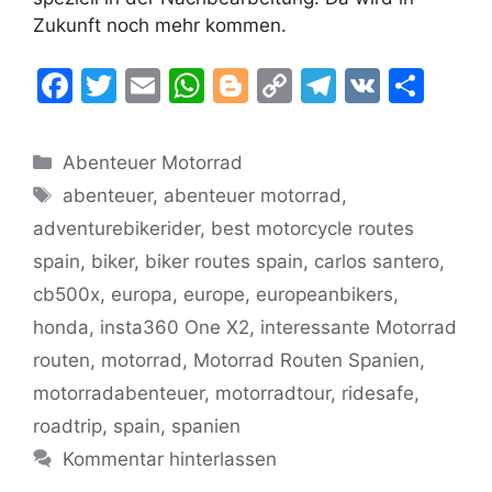
Zukunft noch mehr kommen.
F
T
E
W
Bl
C
T
V
T
a
w
m
h
o
o
el
K
ei
c
itt
ai
at
g
p
e
le
Kategorien
Abenteuer Motorrad
e
er
l
s
g
y
gr
n
Schlagwörter
abenteuer
,
abenteuer motorrad
,
b
A
er
Li
a
adventurebikerider
,
best motorcycle routes
o
p
n
m
spain
,
biker
,
biker routes spain
,
carlos santero
,
o
p
k
cb500x
,
europa
,
europe
,
europeanbikers
,
k
honda
,
insta360 One X2
,
interessante Motorrad
routen
,
motorrad
,
Motorrad Routen Spanien
,
motorradabenteuer
,
motorradtour
,
ridesafe
,
roadtrip
,
spain
,
spanien
Kommentar hinterlassen