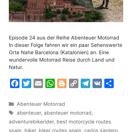
Episode 24 aus der Reihe Abenteuer Motorrad
In dieser Folge fahren wir ein paar Sehenswerte
Orte Nahe Barcelona (Katalonien) an. Eine
wundervolle Motorrad Reise durch Land und
Natur.
F
T
E
W
Bl
C
T
V
T
a
w
m
h
o
o
el
K
ei
c
itt
ai
at
g
p
e
le
Kategorien
Abenteuer Motorrad
e
er
l
s
g
y
gr
n
Schlagwörter
abenteuer
,
abenteuer motorrad
,
b
A
er
Li
a
adventurebikerider
,
best motorcycle routes
o
p
n
m
spain
,
biker
,
biker routes spain
,
carlos santero
,