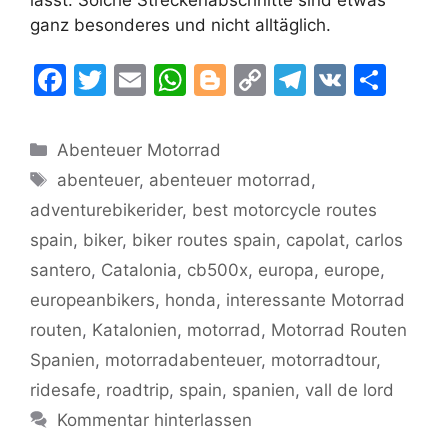
lässt. Solche Streckenabschnitte sind etwas
ganz besonderes und nicht alltäglich.
F
T
E
W
Bl
C
T
V
T
a
w
m
h
o
o
el
K
ei
c
itt
ai
at
g
p
e
le
Kategorien
Abenteuer Motorrad
e
er
l
s
g
y
gr
n
Schlagwörter
abenteuer
,
abenteuer motorrad
,
b
A
er
Li
a
adventurebikerider
,
best motorcycle routes
o
p
n
m
spain
,
biker
,
biker routes spain
,
capolat
,
carlos
o
p
k
santero
,
Catalonia
,
cb500x
,
europa
,
europe
,
k
europeanbikers
,
honda
,
interessante Motorrad
routen
,
Katalonien
,
motorrad
,
Motorrad Routen
Spanien
,
motorradabenteuer
,
motorradtour
,
ridesafe
,
roadtrip
,
spain
,
spanien
,
vall de lord
Kommentar hinterlassen