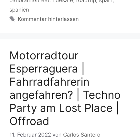
panoramastreet
,
ridesafe
,
roadtrip
,
spain
,
spanien
Kommentar hinterlassen
Motorradtour
Esperraguera |
Fahrradfahrerin
angefahren? | Techno
Party am Lost Place |
Offroad
11. Februar 2022
von
Carlos Santero