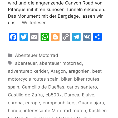
wird und die angrenzende Canyon Road von
Pitarque mit ihren kuriosen Tunneln erkunden.
Das Monument mit der Bergziege, lassen wir
uns …
Weiterlesen
F
T
E
W
Bl
C
T
V
T
a
w
m
h
o
o
el
K
ei
c
itt
ai
at
g
p
e
le
Kategorien
Abenteuer Motorrad
e
er
l
s
g
y
gr
n
Schlagwörter
abenteuer
,
abenteuer motorrad
,
b
A
er
Li
a
adventurebikerider
,
Aragon
,
aragonien
,
best
o
p
n
m
motorcycle routes spain
,
biker
,
biker routes
o
p
k
spain
,
Campillo de Dueñas
,
carlos santero
,
k
Castillo de Zafra
,
cb500x
,
Daroca
,
Ejulve
,
europa
,
europe
,
europeanbikers
,
Guadalajara
,
honda
,
interessante Motorrad routen
,
Kastilien-