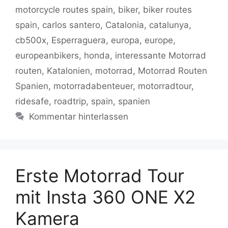
o
p
n
m
motorcycle routes spain
,
biker
,
biker routes
o
p
k
spain
,
carlos santero
,
Catalonia
,
catalunya
,
k
cb500x
,
Esperraguera
,
europa
,
europe
,
europeanbikers
,
honda
,
interessante Motorrad
routen
,
Katalonien
,
motorrad
,
Motorrad Routen
Spanien
,
motorradabenteuer
,
motorradtour
,
ridesafe
,
roadtrip
,
spain
,
spanien
Kommentar hinterlassen
Erste Motorrad Tour
mit Insta 360 ONE X2
Kamera