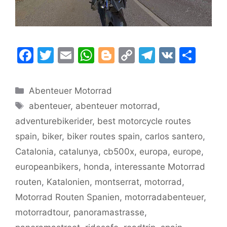
F
T
E
W
Bl
C
T
V
T
a
w
m
h
o
o
el
K
ei
c
itt
ai
at
g
p
e
le
Kategorien
Abenteuer Motorrad
e
er
l
s
g
y
gr
n
Schlagwörter
abenteuer
,
abenteuer motorrad
,
b
A
er
Li
a
adventurebikerider
,
best motorcycle routes
o
p
n
m
spain
,
biker
,
biker routes spain
,
carlos santero
,
o
p
k
Catalonia
,
catalunya
,
cb500x
,
europa
,
europe
,
k
europeanbikers
,
honda
,
interessante Motorrad
routen
,
Katalonien
,
montserrat
,
motorrad
,
Motorrad Routen Spanien
,
motorradabenteuer
,
motorradtour
,
panoramastrasse
,