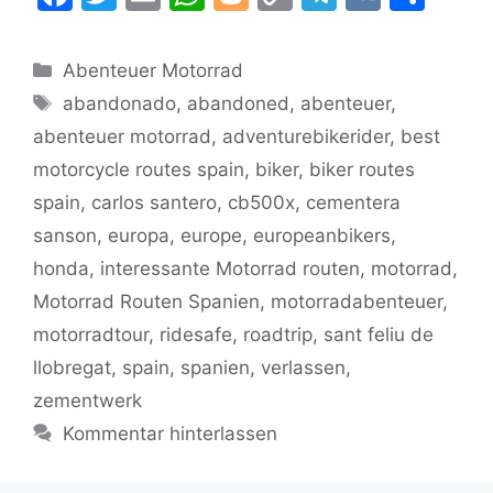
a
w
m
h
o
o
el
K
ei
c
itt
ai
at
g
p
e
le
Kategorien
Abenteuer Motorrad
e
er
l
s
g
y
gr
n
Schlagwörter
abandonado
,
abandoned
,
abenteuer
,
b
A
er
Li
a
abenteuer motorrad
,
adventurebikerider
,
best
o
p
n
m
motorcycle routes spain
,
biker
,
biker routes
o
p
k
spain
,
carlos santero
,
cb500x
,
cementera
k
sanson
,
europa
,
europe
,
europeanbikers
,
honda
,
interessante Motorrad routen
,
motorrad
,
Motorrad Routen Spanien
,
motorradabenteuer
,
motorradtour
,
ridesafe
,
roadtrip
,
sant feliu de
llobregat
,
spain
,
spanien
,
verlassen
,
zementwerk
Kommentar hinterlassen