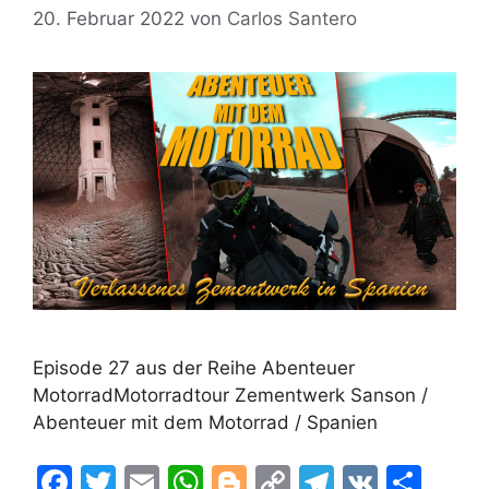
20. Februar 2022
von
Carlos Santero
Episode 27 aus der Reihe Abenteuer
MotorradMotorradtour Zementwerk Sanson /
Abenteuer mit dem Motorrad / Spanien
F
T
E
W
Bl
C
T
V
T