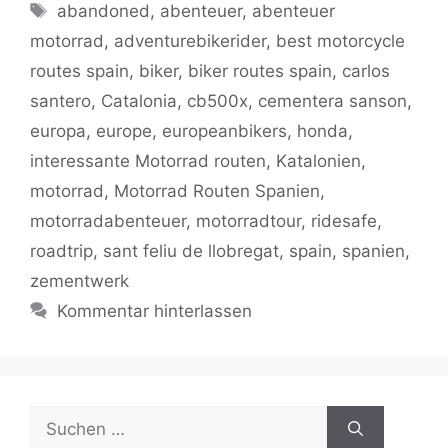
e
er
l
s
g
y
gr
n
Schlagwörter
abandoned
,
abenteuer
,
abenteuer
b
A
er
Li
a
motorrad
,
adventurebikerider
,
best motorcycle
o
p
n
m
routes spain
,
biker
,
biker routes spain
,
carlos
o
p
k
santero
,
Catalonia
,
cb500x
,
cementera sanson
,
k
europa
,
europe
,
europeanbikers
,
honda
,
interessante Motorrad routen
,
Katalonien
,
motorrad
,
Motorrad Routen Spanien
,
motorradabenteuer
,
motorradtour
,
ridesafe
,
roadtrip
,
sant feliu de llobregat
,
spain
,
spanien
,
zementwerk
Kommentar hinterlassen
Suchen
nach: