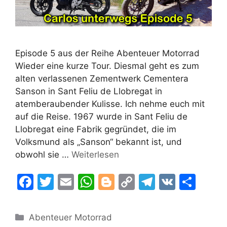
Episode 5 aus der Reihe Abenteuer Motorrad
Wieder eine kurze Tour. Diesmal geht es zum
alten verlassenen Zementwerk Cementera
Sanson in Sant Feliu de Llobregat in
atemberaubender Kulisse. Ich nehme euch mit
auf die Reise. 1967 wurde in Sant Feliu de
Llobregat eine Fabrik gegründet, die im
Volksmund als „Sanson“ bekannt ist, und
obwohl sie …
Weiterlesen
F
T
E
W
Bl
C
T
V
T
a
w
m
h
o
o
el
K
ei
c
itt
ai
at
g
p
e
le
Kategorien
Abenteuer Motorrad