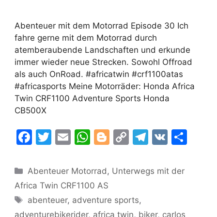
Abenteuer mit dem Motorrad Episode 30 Ich
fahre gerne mit dem Motorrad durch
atemberaubende Landschaften und erkunde
immer wieder neue Strecken. Sowohl Offroad
als auch OnRoad. #africatwin #crf1100atas
#africasports Meine Motorräder: Honda Africa
Twin CRF1100 Adventure Sports Honda
CB500X
F
T
E
W
Bl
C
T
V
T
a
w
m
h
o
o
el
K
ei
c
itt
ai
at
g
p
e
le
Kategorien
Abenteuer Motorrad
,
Unterwegs mit der
e
er
l
s
g
y
gr
n
Africa Twin CRF1100 AS
b
A
er
Li
a
Schlagwörter
abenteuer
,
adventure sports
,
o
p
n
m
adventurebikerider
,
africa twin
,
biker
,
carlos