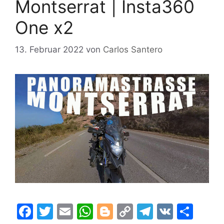
Montserrat | Insta360
One x2
13. Februar 2022
von
Carlos Santero
F
T
E
W
Bl
C
T
V
T