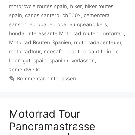
o
p
n
m
motorcycle routes spain
,
biker
,
biker routes
o
p
k
spain
,
carlos santero
,
cb500x
,
cementera
k
sanson
,
europa
,
europe
,
europeanbikers
,
honda
,
interessante Motorrad routen
,
motorrad
,
Motorrad Routen Spanien
,
motorradabenteuer
,
motorradtour
,
ridesafe
,
roadtrip
,
sant feliu de
llobregat
,
spain
,
spanien
,
verlassen
,
zementwerk
Kommentar hinterlassen
Motorrad Tour
Panoramastrasse