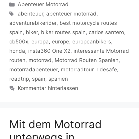
c
itt
ai
at
g
p
e
le
Kategorien
Abenteuer Motorrad
e
er
l
s
g
y
gr
n
Schlagwörter
abenteuer
,
abenteuer motorrad
,
b
A
er
Li
a
adventurebikerider
,
best motorcycle routes
o
p
n
m
spain
,
biker
,
biker routes spain
,
carlos santero
,
o
p
k
cb500x
,
europa
,
europe
,
europeanbikers
,
k
honda
,
insta360 One X2
,
interessante Motorrad
routen
,
motorrad
,
Motorrad Routen Spanien
,
motorradabenteuer
,
motorradtour
,
ridesafe
,
roadtrip
,
spain
,
spanien
Kommentar hinterlassen
Mit dem Motorrad
unterwegs in