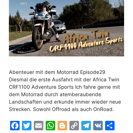
Abenteuer mit dem Motorrad Episode29
Diesmal die erste Ausfahrt mit der Africa Twin
CRF1100 Adventure Sports Ich fahre gerne mit
dem Motorrad durch atemberaubende
Landschaften und erkunde immer wieder neue
Strecken. Sowohl Offroad als auch OnRoad.
F
T
E
W
Bl
C
T
V
T