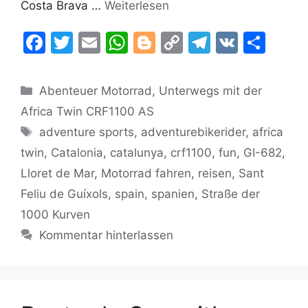
Costa Brava …
Weiterlesen
F
T
E
W
Bl
C
T
V
T
a
w
m
h
o
o
el
K
ei
c
itt
ai
at
g
p
e
le
Kategorien
Abenteuer Motorrad
,
Unterwegs mit der
e
er
l
s
g
y
gr
n
Africa Twin CRF1100 AS
b
A
er
Li
a
Schlagwörter
adventure sports
,
adventurebikerider
,
africa
o
p
n
m
twin
,
Catalonia
,
catalunya
,
crf1100
,
fun
,
GI-682
,
o
p
k
Lloret de Mar
,
Motorrad fahren
,
reisen
,
Sant
k
Feliu de Guíxols
,
spain
,
spanien
,
Straße der
1000 Kurven
Kommentar hinterlassen