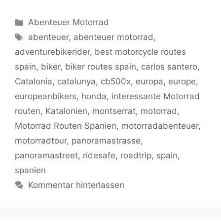
a
w
m
h
o
o
el
K
ei
c
itt
ai
at
g
p
e
le
Kategorien
Abenteuer Motorrad
e
er
l
s
g
y
gr
n
Schlagwörter
abenteuer
,
abenteuer motorrad
,
b
A
er
Li
a
adventurebikerider
,
best motorcycle routes
o
p
n
m
spain
,
biker
,
biker routes spain
,
carlos santero
,
o
p
k
Catalonia
,
catalunya
,
cb500x
,
europa
,
europe
,
k
europeanbikers
,
honda
,
interessante Motorrad
routen
,
Katalonien
,
montserrat
,
motorrad
,
Motorrad Routen Spanien
,
motorradabenteuer
,
motorradtour
,
panoramastrasse
,
panoramastreet
,
ridesafe
,
roadtrip
,
spain
,
spanien
Kommentar hinterlassen