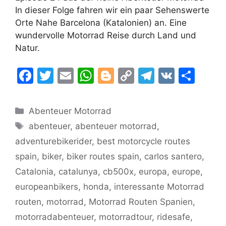
In dieser Folge fahren wir ein paar Sehenswerte
Orte Nahe Barcelona (Katalonien) an. Eine
wundervolle Motorrad Reise durch Land und
Natur.
F
T
E
W
Bl
C
T
V
T
a
w
m
h
o
o
el
K
ei
c
itt
ai
at
g
p
e
le
Kategorien
Abenteuer Motorrad
e
er
l
s
g
y
gr
n
Schlagwörter
abenteuer
,
abenteuer motorrad
,
b
A
er
Li
a
adventurebikerider
,
best motorcycle routes
o
p
n
m
spain
,
biker
,
biker routes spain
,
carlos santero
,
o
p
k
Catalonia
,
catalunya
,
cb500x
,
europa
,
europe
,
k
europeanbikers
,
honda
,
interessante Motorrad
routen
,
motorrad
,
Motorrad Routen Spanien
,
motorradabenteuer
,
motorradtour
,
ridesafe
,