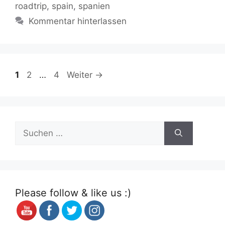
roadtrip
,
spain
,
spanien
Kommentar hinterlassen
Seite
Seite
Seite
1
2
…
4
Weiter
→
Suchen
nach:
Please follow & like us :)