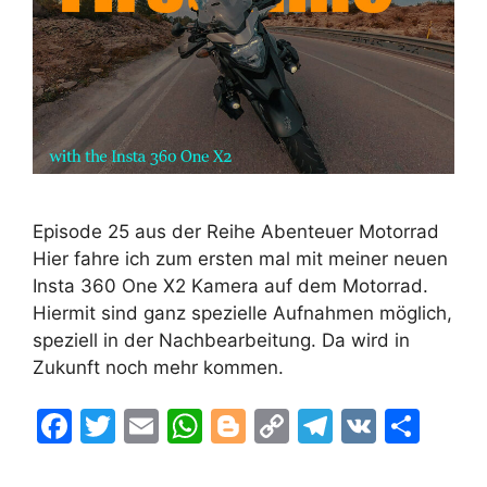
Episode 25 aus der Reihe Abenteuer Motorrad
Hier fahre ich zum ersten mal mit meiner neuen
Insta 360 One X2 Kamera auf dem Motorrad.
Hiermit sind ganz spezielle Aufnahmen möglich,
speziell in der Nachbearbeitung. Da wird in
Zukunft noch mehr kommen.
F
T
E
W
Bl
C
T
V
T
a
w
m
h
o
o
el
K
ei