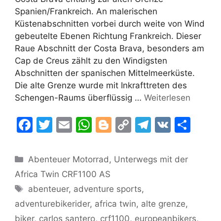
Spanien/Frankreich. An malerischen
Küstenabschnitten vorbei durch weite von Wind
gebeutelte Ebenen Richtung Frankreich. Dieser
Raue Abschnitt der Costa Brava, besonders am
Cap de Creus zählt zu den Windigsten
Abschnitten der spanischen Mittelmeerküste.
Die alte Grenze wurde mit Inkrafttreten des
Schengen-Raums überflüssig …
Weiterlesen
F
T
E
W
Bl
C
T
V
T
a
w
m
h
o
o
el
K
ei
c
itt
ai
at
g
p
e
le
Kategorien
Abenteuer Motorrad
,
Unterwegs mit der
e
er
l
s
g
y
gr
n
Africa Twin CRF1100 AS
b
A
er
Li
a
Schlagwörter
abenteuer
,
adventure sports
,
o
p
n
m
adventurebikerider
,
africa twin
,
alte grenze
,
o
p
k
biker
,
carlos santero
,
crf1100
,
europeanbikers
,