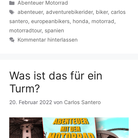
c
itt
ai
at
g
p
e
le
Kategorien
Abenteuer Motorrad
e
er
l
s
g
y
gr
n
Schlagwörter
abenteuer
,
adventurebikerider
,
biker
,
carlos
b
A
er
Li
a
santero
,
europeanbikers
,
honda
,
motorrad
,
o
p
n
m
motorradtour
,
spanien
o
p
k
Kommentar hinterlassen
k
Was ist das für ein
Turm?
20. Februar 2022
von
Carlos Santero