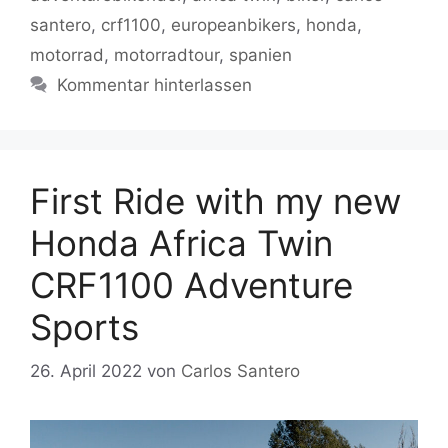
o
p
k
santero
,
crf1100
,
europeanbikers
,
honda
,
k
motorrad
,
motorradtour
,
spanien
Kommentar hinterlassen
First Ride with my new
Honda Africa Twin
CRF1100 Adventure
Sports
26. April 2022
von
Carlos Santero