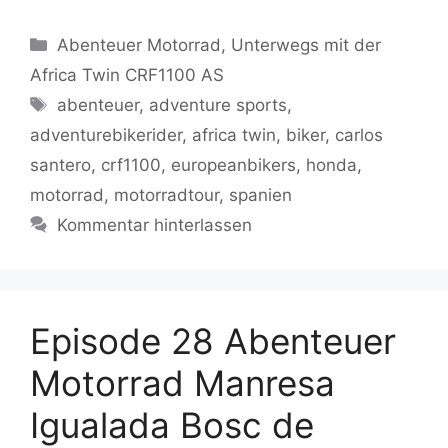
a
w
m
h
o
o
el
K
ei
c
itt
ai
at
g
p
e
le
Kategorien
Abenteuer Motorrad
,
Unterwegs mit der
e
er
l
s
g
y
gr
n
Africa Twin CRF1100 AS
b
A
er
Li
a
Schlagwörter
abenteuer
,
adventure sports
,
o
p
n
m
adventurebikerider
,
africa twin
,
biker
,
carlos
o
p
k
santero
,
crf1100
,
europeanbikers
,
honda
,
k
motorrad
,
motorradtour
,
spanien
Kommentar hinterlassen
Episode 28 Abenteuer
Motorrad Manresa
Igualada Bosc de