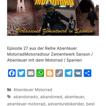
Episode 27 aus der Reihe Abenteuer
MotorradMotorradtour Zementwerk Sanson /
Abenteuer mit dem Motorrad / Spanien
F
T
E
W
Bl
C
T
V
T
a
w
m
h
o
o
el
K
ei
c
itt
ai
at
g
p
e
le
Kategorien
Abenteuer Motorrad
e
er
l
s
g
y
gr
n
Schlagwörter
abandonado
,
abandoned
,
abenteuer
,
b
A
er
Li
a
abenteuer motorrad
,
adventurebikerider
,
best