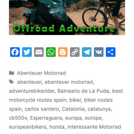
F
T
E
W
Bl
C
T
V
T
a
w
m
h
o
o
el
K
ei
c
itt
ai
at
g
p
e
le
Kategorien
Abenteuer Motorrad
e
er
l
s
g
y
gr
n
Schlagwörter
abenteuer
,
abenteuer motorrad
,
b
A
er
Li
a
adventurebikerider
,
Balneario de La Puda
,
best
o
p
n
m
motorcycle routes spain
,
biker
,
biker routes
o
p
k
spain
,
carlos santero
,
Catalonia
,
catalunya
,
k
cb500x
,
Esperraguera
,
europa
,
europe
,
europeanbikers
,
honda
,
interessante Motorrad