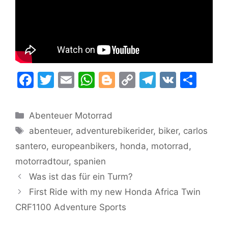
F
T
E
W
Bl
C
T
V
T
a
w
m
h
o
o
el
K
ei
c
itt
ai
at
g
p
e
le
Kategorien
Abenteuer Motorrad
e
er
l
s
g
y
gr
n
Schlagwörter
abenteuer
,
adventurebikerider
,
biker
,
carlos
b
A
er
Li
a
santero
,
europeanbikers
,
honda
,
motorrad
,
o
p
n
m
motorradtour
,
spanien
o
p
k
Was ist das für ein Turm?
k
First Ride with my new Honda Africa Twin
CRF1100 Adventure Sports