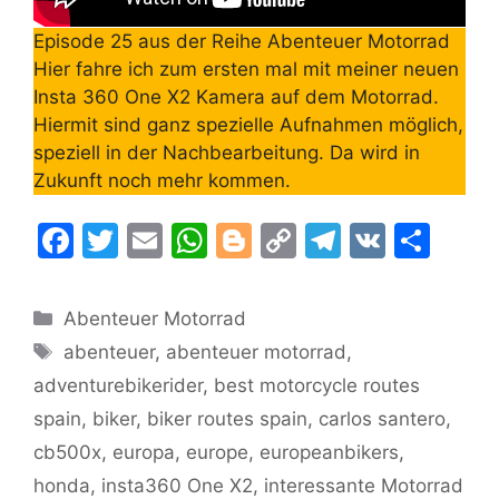
Episode 25 aus der Reihe Abenteuer Motorrad
Hier fahre ich zum ersten mal mit meiner neuen
Insta 360 One X2 Kamera auf dem Motorrad.
Hiermit sind ganz spezielle Aufnahmen möglich,
speziell in der Nachbearbeitung. Da wird in
Zukunft noch mehr kommen.
F
T
E
W
Bl
C
T
V
T
a
w
m
h
o
o
el
K
ei
c
itt
ai
at
g
p
e
le
Kategorien
Abenteuer Motorrad
e
er
l
s
g
y
gr
n
Schlagwörter
abenteuer
,
abenteuer motorrad
,
b
A
er
Li
a
adventurebikerider
,
best motorcycle routes
o
p
n
m
spain
,
biker
,
biker routes spain
,
carlos santero
,
o
p
k
cb500x
,
europa
,
europe
,
europeanbikers
,
k
honda
,
insta360 One X2
,
interessante Motorrad