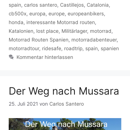
o
p
k
spain
,
carlos santero
,
Castillejos
,
Catalonia
,
k
cb500x
,
europa
,
europe
,
europeanbikers
,
honda
,
interessante Motorrad routen
,
Katalonien
,
lost place
,
Militärlager
,
motorrad
,
Motorrad Routen Spanien
,
motorradabenteuer
,
motorradtour
,
ridesafe
,
roadtrip
,
spain
,
spanien
Kommentar hinterlassen
Der Weg nach Mussara
25. Juli 2021
von
Carlos Santero