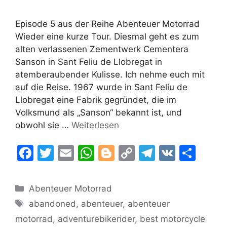
Episode 5 aus der Reihe Abenteuer Motorrad
Wieder eine kurze Tour. Diesmal geht es zum
alten verlassenen Zementwerk Cementera
Sanson in Sant Feliu de Llobregat in
atemberaubender Kulisse. Ich nehme euch mit
auf die Reise. 1967 wurde in Sant Feliu de
Llobregat eine Fabrik gegründet, die im
Volksmund als „Sanson“ bekannt ist, und
obwohl sie …
Weiterlesen
F
T
E
W
Bl
C
T
V
T
a
w
m
h
o
o
el
K
ei
c
itt
ai
at
g
p
e
le
Kategorien
Abenteuer Motorrad
e
er
l
s
g
y
gr
n
Schlagwörter
abandoned
,
abenteuer
,
abenteuer
b
A
er
Li
a
motorrad
,
adventurebikerider
,
best motorcycle