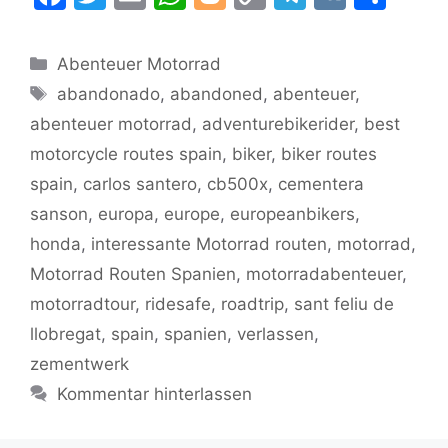
a
w
m
h
o
o
el
K
ei
c
itt
ai
at
g
p
e
le
Kategorien
Abenteuer Motorrad
e
er
l
s
g
y
gr
n
Schlagwörter
abandonado
,
abandoned
,
abenteuer
,
b
A
er
Li
a
abenteuer motorrad
,
adventurebikerider
,
best
o
p
n
m
motorcycle routes spain
,
biker
,
biker routes
o
p
k
spain
,
carlos santero
,
cb500x
,
cementera
k
sanson
,
europa
,
europe
,
europeanbikers
,
honda
,
interessante Motorrad routen
,
motorrad
,
Motorrad Routen Spanien
,
motorradabenteuer
,
motorradtour
,
ridesafe
,
roadtrip
,
sant feliu de
llobregat
,
spain
,
spanien
,
verlassen
,
zementwerk
Kommentar hinterlassen