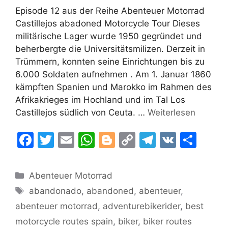
Episode 12 aus der Reihe Abenteuer Motorrad
Castillejos abadoned Motorcycle Tour Dieses
militärische Lager wurde 1950 gegründet und
beherbergte die Universitätsmilizen. Derzeit in
Trümmern, konnten seine Einrichtungen bis zu
6.000 Soldaten aufnehmen . Am 1. Januar 1860
kämpften Spanien und Marokko im Rahmen des
Afrikakrieges im Hochland und im Tal Los
Castillejos südlich von Ceuta. …
Weiterlesen
F
T
E
W
Bl
C
T
V
T
a
w
m
h
o
o
el
K
ei
c
itt
ai
at
g
p
e
le
Kategorien
Abenteuer Motorrad
e
er
l
s
g
y
gr
n
Schlagwörter
abandonado
,
abandoned
,
abenteuer
,
b
A
er
Li
a
abenteuer motorrad
,
adventurebikerider
,
best
o
p
n
m
motorcycle routes spain
,
biker
,
biker routes