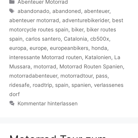
Kategorien
Abenteuer Motorrad
e
er
l
s
g
y
gr
n
Schlagwörter
abandonado
,
abandoned
,
abenteuer
,
b
A
er
Li
a
abenteuer motorrad
,
adventurebikerider
,
best
o
p
n
m
motorcycle routes spain
,
biker
,
biker routes
o
p
k
spain
,
carlos santero
,
Catalonia
,
cb500x
,
k
europa
,
europe
,
europeanbikers
,
honda
,
interessante Motorrad routen
,
Katalonien
,
La
Mussara
,
motorrad
,
Motorrad Routen Spanien
,
motorradabenteuer
,
motorradtour
,
pass
,
ridesafe
,
roadtrip
,
spain
,
spanien
,
verlassenes
dorf
Kommentar hinterlassen