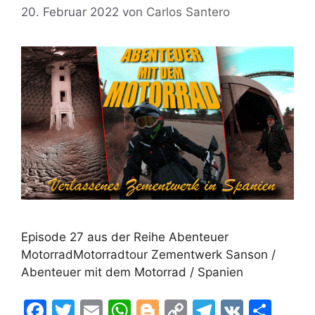
20. Februar 2022
von
Carlos Santero
Episode 27 aus der Reihe Abenteuer
MotorradMotorradtour Zementwerk Sanson /
Abenteuer mit dem Motorrad / Spanien
F
T
E
W
Bl
C
T
V
T