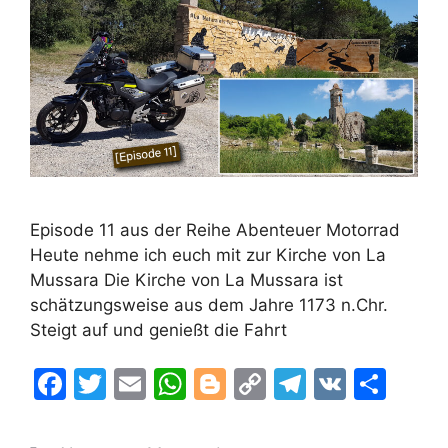
Episode 11 aus der Reihe Abenteuer Motorrad
Heute nehme ich euch mit zur Kirche von La
Mussara Die Kirche von La Mussara ist
schätzungsweise aus dem Jahre 1173 n.Chr.
Steigt auf und genießt die Fahrt
F
T
E
W
Bl
C
T
V
T
a
w
m
h
o
o
el
K
ei
c
itt
ai
at
g
p
e
le