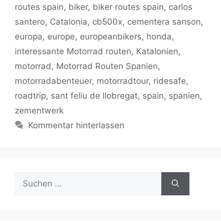
o
p
n
m
routes spain
,
biker
,
biker routes spain
,
carlos
o
p
k
santero
,
Catalonia
,
cb500x
,
cementera sanson
,
k
europa
,
europe
,
europeanbikers
,
honda
,
interessante Motorrad routen
,
Katalonien
,
motorrad
,
Motorrad Routen Spanien
,
motorradabenteuer
,
motorradtour
,
ridesafe
,
roadtrip
,
sant feliu de llobregat
,
spain
,
spanien
,
zementwerk
Kommentar hinterlassen
Suchen
nach: