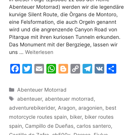
Abenteuer Motorrad) werden wir die legendäre
kurvige Silent Route, die Òrgans de Montoro,
eine Felsformation, die auch Orgeln genannt
wird und die angrenzende Canyon Road von
Pitarque mit ihren kuriosen Tunneln erkunden.
Das Monument mit der Bergziege, lassen wir
uns …
Weiterlesen
F
T
E
W
Bl
C
T
V
T
a
w
m
h
o
o
el
K
ei
c
itt
ai
at
g
p
e
le
Kategorien
Abenteuer Motorrad
e
er
l
s
g
y
gr
n
Schlagwörter
abenteuer
,
abenteuer motorrad
,
b
A
er
Li
a
adventurebikerider
,
Aragon
,
aragonien
,
best
o
p
n
m
motorcycle routes spain
,
biker
,
biker routes
o
p
k
spain
,
Campillo de Dueñas
,
carlos santero
,
Castillo de Zafra
,
cb500x
,
Daroca
,
Ejulve
,