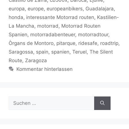
k
europa
,
europe
,
europeanbikers
,
Guadalajara
,
honda
,
interessante Motorrad routen
,
Kastilien-
La Mancha
,
motorrad
,
Motorrad Routen
Spanien
,
motorradabenteuer
,
motorradtour
,
Òrgans de Montoro
,
pitarque
,
ridesafe
,
roadtrip
,
Saragossa
,
spain
,
spanien
,
Teruel
,
The Silent
Route
,
Zaragoza
Kommentar hinterlassen
Suchen
nach: