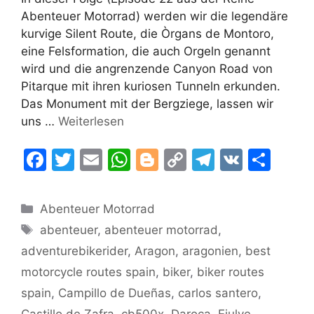
Abenteuer Motorrad) werden wir die legendäre
kurvige Silent Route, die Òrgans de Montoro,
eine Felsformation, die auch Orgeln genannt
wird und die angrenzende Canyon Road von
Pitarque mit ihren kuriosen Tunneln erkunden.
Das Monument mit der Bergziege, lassen wir
uns …
Weiterlesen
F
T
E
W
Bl
C
T
V
T
a
w
m
h
o
o
el
K
ei
c
itt
ai
at
g
p
e
le
Kategorien
Abenteuer Motorrad
e
er
l
s
g
y
gr
n
Schlagwörter
abenteuer
,
abenteuer motorrad
,
b
A
er
Li
a
adventurebikerider
,
Aragon
,
aragonien
,
best
o
p
n
m
motorcycle routes spain
,
biker
,
biker routes
o
p
k
spain
,
Campillo de Dueñas
,
carlos santero
,
Castillo de Zafra
,
cb500x
,
Daroca
,
Ejulve
,