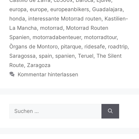
k
europa
,
europe
,
europeanbikers
,
Guadalajara
,
honda
,
interessante Motorrad routen
,
Kastilien-
La Mancha
,
motorrad
,
Motorrad Routen
Spanien
,
motorradabenteuer
,
motorradtour
,
Òrgans de Montoro
,
pitarque
,
ridesafe
,
roadtrip
,
Saragossa
,
spain
,
spanien
,
Teruel
,
The Silent
Route
,
Zaragoza
Kommentar hinterlassen
Suchen
nach: