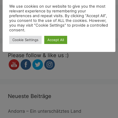
We use cookies on our website to give you the most
relevant experience by remembering your
preferences and repeat visits. By clicking “Accept All”,
you consent to the use of ALL the cookies. However,
Suchen
you may visit "Cookie Settings" to provide a controlled
nach:
consent.
Cookie Settings
Accept All
Please follow & like us :)
Neueste Beiträge
Andorra – Ein unterschätztes Land