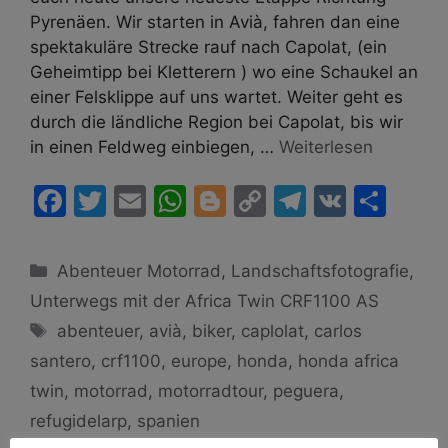
Pyrenäen. Wir starten in Avià, fahren dan eine
spektakuläre Strecke rauf nach Capolat, (ein
Geheimtipp bei Kletterern ) wo eine Schaukel an
einer Felsklippe auf uns wartet. Weiter geht es
durch die ländliche Region bei Capolat, bis wir
in einen Feldweg einbiegen, …
Weiterlesen
F
T
E
W
Bl
C
T
V
T
a
w
m
h
o
o
el
K
ei
c
itt
ai
at
g
p
e
le
Kategorien
Abenteuer Motorrad
,
Landschaftsfotografie
,
e
er
l
s
g
y
gr
n
Unterwegs mit der Africa Twin CRF1100 AS
b
A
er
Li
a
Schlagwörter
abenteuer
,
avià
,
biker
,
caplolat
,
carlos
o
p
n
m
santero
,
crf1100
,
europe
,
honda
,
honda africa
o
p
k
twin
,
motorrad
,
motorradtour
,
peguera
,
k
refugidelarp
,
spanien