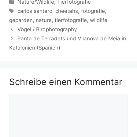
Kategorien
Nature/Wildlife
,
Tierfotografie
e
er
l
s
g
y
gr
n
Schlagwörter
carlos santero
,
cheetahs
,
fotografie
,
b
A
er
Li
a
geparden
,
nature
,
tierfotografie
,
wildlife
o
p
n
m
Vögel / Birdphotography
o
p
k
Panta de Terradets und Vilanova de Meiá in
k
Katalonien (Spanien)
Schreibe einen Kommentar
Kommentar