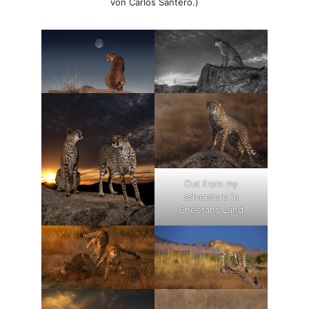
von Carlos Santero.)
Out from my
adventure in
Cheetahs Land