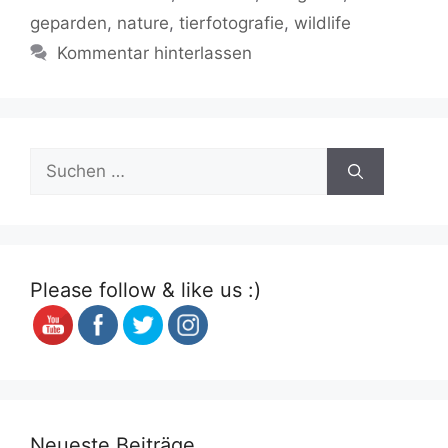
b
A
er
Li
a
geparden
,
nature
,
tierfotografie
,
wildlife
o
p
n
m
Kommentar hinterlassen
o
p
k
k
Suchen
nach:
Please follow & like us :)
Neueste Beiträge