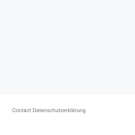
o
p
k
k
Contact
Datenschutzerklärung