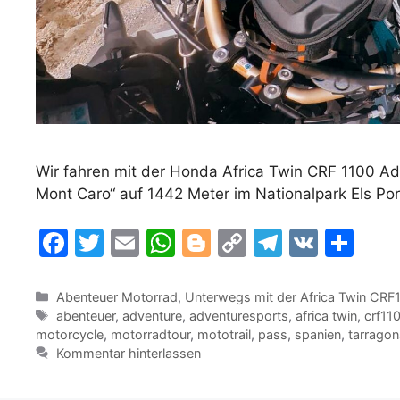
Wir fahren mit der Honda Africa Twin CRF 1100 Ad
Mont Caro“ auf 1442 Meter im Nationalpark Els Por
F
T
E
W
Bl
C
T
V
T
a
w
m
h
o
o
el
K
ei
c
itt
ai
at
g
p
e
le
Kategorien
Abenteuer Motorrad
,
Unterwegs mit der Africa Twin CRF
Schlagwörter
abenteuer
,
adventure
,
adventuresports
,
africa twin
,
crf11
e
er
l
s
g
y
gr
n
motorcycle
,
motorradtour
,
mototrail
,
pass
,
spanien
,
tarragon
b
A
er
Li
a
Kommentar hinterlassen
o
p
n
m