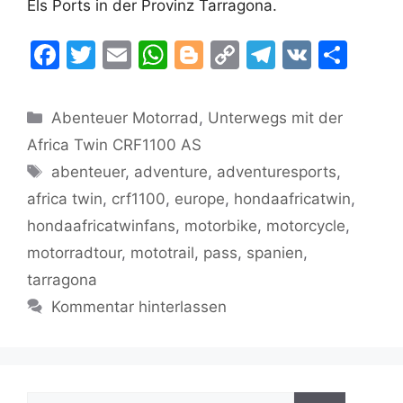
Els Ports in der Provinz Tarragona.
F
T
E
W
Bl
C
T
V
T
a
w
m
h
o
o
el
K
ei
c
itt
ai
at
g
p
e
le
Kategorien
Abenteuer Motorrad
,
Unterwegs mit der
e
er
l
s
g
y
gr
n
Africa Twin CRF1100 AS
b
A
er
Li
a
Schlagwörter
abenteuer
,
adventure
,
adventuresports
,
o
p
n
m
africa twin
,
crf1100
,
europe
,
hondaafricatwin
,
o
p
k
hondaafricatwinfans
,
motorbike
,
motorcycle
,
k
motorradtour
,
mototrail
,
pass
,
spanien
,
tarragona
Kommentar hinterlassen
Suchen