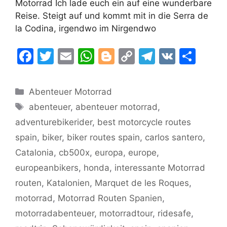
Motorrad Ich lade euch ein auf eine wunderbare
Reise. Steigt auf und kommt mit in die Serra de
la Codina, irgendwo im Nirgendwo
F
T
E
W
Bl
C
T
V
T
a
w
m
h
o
o
el
K
ei
c
itt
ai
at
g
p
e
le
Kategorien
Abenteuer Motorrad
e
er
l
s
g
y
gr
n
Schlagwörter
abenteuer
,
abenteuer motorrad
,
b
A
er
Li
a
adventurebikerider
,
best motorcycle routes
o
p
n
m
spain
,
biker
,
biker routes spain
,
carlos santero
,
o
p
k
Catalonia
,
cb500x
,
europa
,
europe
,
k
europeanbikers
,
honda
,
interessante Motorrad
routen
,
Katalonien
,
Marquet de les Roques
,
motorrad
,
Motorrad Routen Spanien
,
motorradabenteuer
,
motorradtour
,
ridesafe
,