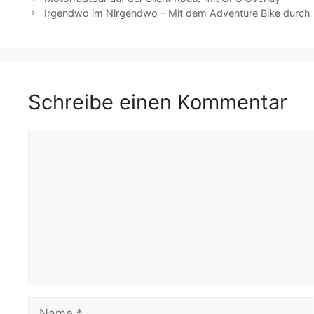
o
p
k
Irgendwo im Nirgendwo – Mit dem Adventure Bike durch 
k
Schreibe einen Kommentar
Kommentar
Name