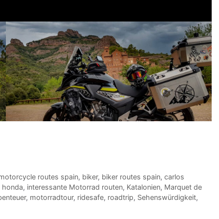
motorcycle routes spain
,
biker
,
biker routes spain
,
carlos
,
honda
,
interessante Motorrad routen
,
Katalonien
,
Marquet de
enteuer
,
motorradtour
,
ridesafe
,
roadtrip
,
Sehenswürdigkeit
,