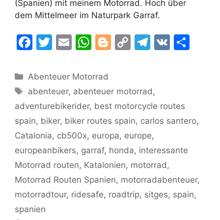
(Spanien) mit meinem Motorrad. Hoch über
dem Mittelmeer im Naturpark Garraf.
F
T
E
W
Bl
C
T
V
T
a
w
m
h
o
o
el
K
ei
c
itt
ai
at
g
p
e
le
Kategorien
Abenteuer Motorrad
e
er
l
s
g
y
gr
n
Schlagwörter
abenteuer
,
abenteuer motorrad
,
b
A
er
Li
a
adventurebikerider
,
best motorcycle routes
o
p
n
m
spain
,
biker
,
biker routes spain
,
carlos santero
,
o
p
k
Catalonia
,
cb500x
,
europa
,
europe
,
k
europeanbikers
,
garraf
,
honda
,
interessante
Motorrad routen
,
Katalonien
,
motorrad
,
Motorrad Routen Spanien
,
motorradabenteuer
,
motorradtour
,
ridesafe
,
roadtrip
,
sitges
,
spain
,
spanien