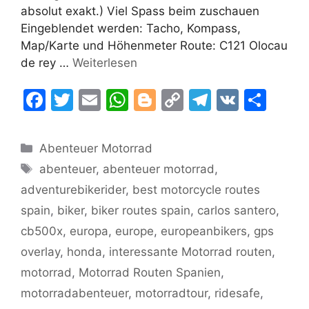
absolut exakt.) Viel Spass beim zuschauen
Eingeblendet werden: Tacho, Kompass,
Map/Karte und Höhenmeter Route: C121 Olocau
de rey …
Weiterlesen
F
T
E
W
Bl
C
T
V
T
a
w
m
h
o
o
el
K
ei
c
itt
ai
at
g
p
e
le
Kategorien
Abenteuer Motorrad
e
er
l
s
g
y
gr
n
Schlagwörter
abenteuer
,
abenteuer motorrad
,
b
A
er
Li
a
adventurebikerider
,
best motorcycle routes
o
p
n
m
spain
,
biker
,
biker routes spain
,
carlos santero
,
o
p
k
cb500x
,
europa
,
europe
,
europeanbikers
,
gps
k
overlay
,
honda
,
interessante Motorrad routen
,
motorrad
,
Motorrad Routen Spanien
,
motorradabenteuer
,
motorradtour
,
ridesafe
,