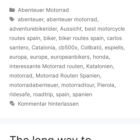
c
itt
ai
at
g
p
e
le
Kategorien
Abenteuer Motorrad
e
er
l
s
g
y
gr
n
Schlagwörter
abenteuer
,
abenteuer motorrad
,
b
A
er
Li
a
adventurebikerider
,
Aussicht
,
best motorcycle
o
p
n
m
routes spain
,
biker
,
biker routes spain
,
carlos
o
p
k
santero
,
Catalonia
,
cb500x
,
Collbató
,
espiells
,
k
europa
,
europe
,
europeanbikers
,
honda
,
interessante Motorrad routen
,
Katalonien
,
motorrad
,
Motorrad Routen Spanien
,
motorradabenteuer
,
motorradtour
,
Pierola
,
ridesafe
,
roadtrip
,
spain
,
spanien
Kommentar hinterlassen