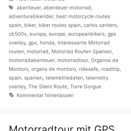
e
er
l
s
g
y
gr
n
Schlagwörter
abenteuer
,
abenteuer motorrad
,
b
A
er
Li
a
adventurebikerider
,
best motorcycle routes
o
p
n
m
spain
,
biker
,
biker routes spain
,
carlos santero
,
o
p
k
cb500x
,
europa
,
europe
,
europeanbikers
,
gps
k
overlay
,
gpx
,
honda
,
interessante Motorrad
routen
,
motorrad
,
Motorrad Routen Spanien
,
motorradabenteuer
,
motorradtour
,
Organos de
Montoro
,
organs de montoro
,
ridesafe
,
roadtrip
,
spain
,
spanien
,
telemetriedaten
,
telemetry
overlay
,
The Silent Route
,
Torre Gorgue
Kommentar hinterlassen
Motorradtour mit GPS