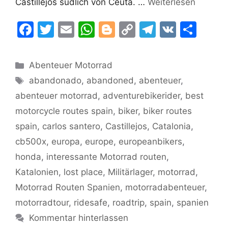
Castillejos südlich von Ceuta. …
Weiterlesen
F
T
E
W
Bl
C
T
V
T
a
w
m
h
o
o
el
K
ei
c
itt
ai
at
g
p
e
le
Kategorien
Abenteuer Motorrad
e
er
l
s
g
y
gr
n
Schlagwörter
abandonado
,
abandoned
,
abenteuer
,
b
A
er
Li
a
abenteuer motorrad
,
adventurebikerider
,
best
o
p
n
m
motorcycle routes spain
,
biker
,
biker routes
o
p
k
spain
,
carlos santero
,
Castillejos
,
Catalonia
,
k
cb500x
,
europa
,
europe
,
europeanbikers
,
honda
,
interessante Motorrad routen
,
Katalonien
,
lost place
,
Militärlager
,
motorrad
,
Motorrad Routen Spanien
,
motorradabenteuer
,
motorradtour
,
ridesafe
,
roadtrip
,
spain
,
spanien
Kommentar hinterlassen