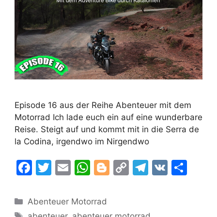
Episode 16 aus der Reihe Abenteuer mit dem
Motorrad Ich lade euch ein auf eine wunderbare
Reise. Steigt auf und kommt mit in die Serra de
la Codina, irgendwo im Nirgendwo
F
T
E
W
Bl
C
T
V
T
a
w
m
h
o
o
el
K
ei
c
itt
ai
at
g
p
e
le
Kategorien
Abenteuer Motorrad
e
er
l
s
g
y
gr
n
Schlagwörter
abenteuer
,
abenteuer motorrad
,