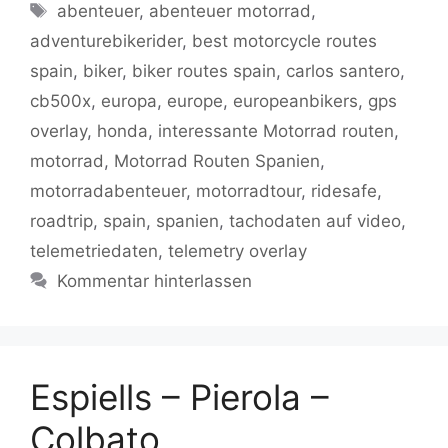
e
er
l
s
g
y
gr
n
Schlagwörter
abenteuer
,
abenteuer motorrad
,
b
A
er
Li
a
adventurebikerider
,
best motorcycle routes
o
p
n
m
spain
,
biker
,
biker routes spain
,
carlos santero
,
o
p
k
cb500x
,
europa
,
europe
,
europeanbikers
,
gps
k
overlay
,
honda
,
interessante Motorrad routen
,
motorrad
,
Motorrad Routen Spanien
,
motorradabenteuer
,
motorradtour
,
ridesafe
,
roadtrip
,
spain
,
spanien
,
tachodaten auf video
,
telemetriedaten
,
telemetry overlay
Kommentar hinterlassen
Espiells – Pierola –
Colbato