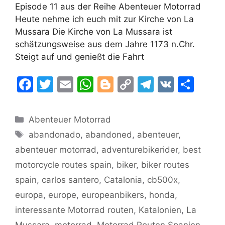
Episode 11 aus der Reihe Abenteuer Motorrad
Heute nehme ich euch mit zur Kirche von La
Mussara Die Kirche von La Mussara ist
schätzungsweise aus dem Jahre 1173 n.Chr.
Steigt auf und genießt die Fahrt
F
T
E
W
Bl
C
T
V
T
a
w
m
h
o
o
el
K
ei
c
itt
ai
at
g
p
e
le
Kategorien
Abenteuer Motorrad
e
er
l
s
g
y
gr
n
Schlagwörter
abandonado
,
abandoned
,
abenteuer
,
b
A
er
Li
a
abenteuer motorrad
,
adventurebikerider
,
best
o
p
n
m
motorcycle routes spain
,
biker
,
biker routes
o
p
k
spain
,
carlos santero
,
Catalonia
,
cb500x
,
k
europa
,
europe
,
europeanbikers
,
honda
,
interessante Motorrad routen
,
Katalonien
,
La
Mussara
,
motorrad
,
Motorrad Routen Spanien
,