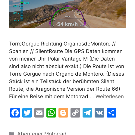
TorreGorgue Richtung OrganosdeMontoro //
Spanien // SilentRoute Die GPS Daten kommen
von meiner Uhr Polar Vantage M (Die Daten
sind also nicht absolut exakt.) Die Route ist von
Torre Gorgue nach Organo de Montoro. (Dieses
Stück ist ein Teilstück der berühmten Silent
Route, die Aragonische Version der Route 66)
Für eine Reise mit dem Motorrad …
Weiterlesen
F
T
E
W
Bl
C
T
V
T
a
w
m
h
o
o
el
K
ei
c
itt
ai
at
g
p
e
le
Kategorien
Abenteuer Motorrad