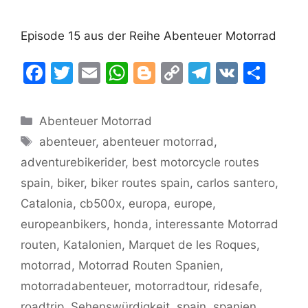
Episode 15 aus der Reihe Abenteuer Motorrad
F
T
E
W
Bl
C
T
V
T
a
w
m
h
o
o
el
K
ei
c
itt
ai
at
g
p
e
le
Kategorien
Abenteuer Motorrad
e
er
l
s
g
y
gr
n
Schlagwörter
abenteuer
,
abenteuer motorrad
,
b
A
er
Li
a
adventurebikerider
,
best motorcycle routes
o
p
n
m
spain
,
biker
,
biker routes spain
,
carlos santero
,
o
p
k
Catalonia
,
cb500x
,
europa
,
europe
,
k
europeanbikers
,
honda
,
interessante Motorrad
routen
,
Katalonien
,
Marquet de les Roques
,
motorrad
,
Motorrad Routen Spanien
,
motorradabenteuer
,
motorradtour
,
ridesafe
,
roadtrip
,
Sehenswürdigkeit
,
spain
,
spanien