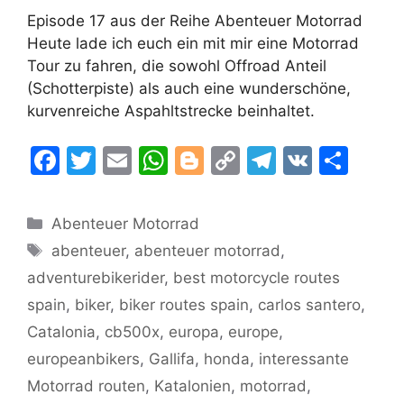
Episode 17 aus der Reihe Abenteuer Motorrad
Heute lade ich euch ein mit mir eine Motorrad
Tour zu fahren, die sowohl Offroad Anteil
(Schotterpiste) als auch eine wunderschöne,
kurvenreiche Aspahltstrecke beinhaltet.
F
T
E
W
Bl
C
T
V
T
a
w
m
h
o
o
el
K
ei
c
itt
ai
at
g
p
e
le
Kategorien
Abenteuer Motorrad
e
er
l
s
g
y
gr
n
Schlagwörter
abenteuer
,
abenteuer motorrad
,
b
A
er
Li
a
adventurebikerider
,
best motorcycle routes
o
p
n
m
spain
,
biker
,
biker routes spain
,
carlos santero
,
o
p
k
Catalonia
,
cb500x
,
europa
,
europe
,
k
europeanbikers
,
Gallifa
,
honda
,
interessante
Motorrad routen
,
Katalonien
,
motorrad
,