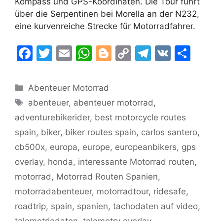
Kompass und GPS-Koordinaten. Die Tour führt
über die Serpentinen bei Morella an der N232,
eine kurvenreiche Strecke für Motorradfahrer.
F
T
E
W
Bl
C
T
V
T
a
w
m
h
o
o
el
K
ei
c
itt
ai
at
g
p
e
le
Kategorien
Abenteuer Motorrad
e
er
l
s
g
y
gr
n
Schlagwörter
abenteuer
,
abenteuer motorrad
,
b
A
er
Li
a
adventurebikerider
,
best motorcycle routes
o
p
n
m
spain
,
biker
,
biker routes spain
,
carlos santero
,
o
p
k
cb500x
,
europa
,
europe
,
europeanbikers
,
gps
k
overlay
,
honda
,
interessante Motorrad routen
,
motorrad
,
Motorrad Routen Spanien
,
motorradabenteuer
,
motorradtour
,
ridesafe
,
roadtrip
,
spain
,
spanien
,
tachodaten auf video
,
telemetriedaten
,
telemetry overlay