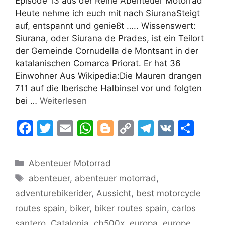
Episode 13 aus der Reihe Abenteuer Motorrad
Heute nehme ich euch mit nach SiuranaSteigt
auf, entspannt und genießt ….. Wissenswert:
Siurana, oder Siurana de Prades, ist ein Teilort
der Gemeinde Cornudella de Montsant in der
katalanischen Comarca Priorat. Er hat 36
Einwohner Aus Wikipedia:Die Mauren drangen
711 auf die Iberische Halbinsel vor und folgten
bei …
Weiterlesen
F
T
E
W
Bl
C
T
V
T
a
w
m
h
o
o
el
K
ei
c
itt
ai
at
g
p
e
le
Kategorien
Abenteuer Motorrad
e
er
l
s
g
y
gr
n
Schlagwörter
abenteuer
,
abenteuer motorrad
,
b
A
er
Li
a
adventurebikerider
,
Aussicht
,
best motorcycle
o
p
n
m
routes spain
,
biker
,
biker routes spain
,
carlos
o
p
k
santero
,
Catalonia
,
cb500x
,
europa
,
europe
,