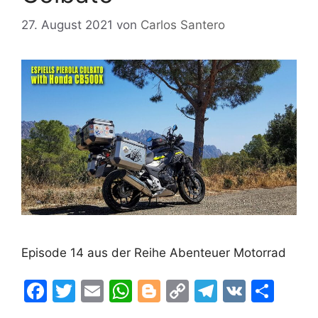
27. August 2021
von
Carlos Santero
Episode 14 aus der Reihe Abenteuer Motorrad
F
T
E
W
Bl
C
T
V
T
a
w
m
h
o
o
el
K
ei