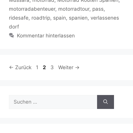
motorradabenteuer
,
motorradtour
,
pass
,
ridesafe
,
roadtrip
,
spain
,
spanien
,
verlassenes
dorf
Kommentar hinterlassen
Seite
Seite
Seite
←
Zurück
1
2
3
Weiter
→
Suchen
nach: