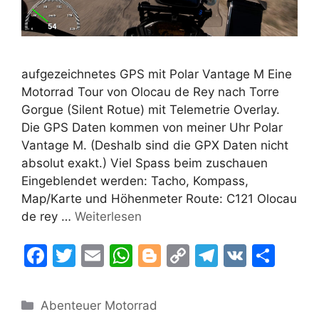
aufgezeichnetes GPS mit Polar Vantage M Eine
Motorrad Tour von Olocau de Rey nach Torre
Gorgue (Silent Rotue) mit Telemetrie Overlay.
Die GPS Daten kommen von meiner Uhr Polar
Vantage M. (Deshalb sind die GPX Daten nicht
absolut exakt.) Viel Spass beim zuschauen
Eingeblendet werden: Tacho, Kompass,
Map/Karte und Höhenmeter Route: C121 Olocau
de rey …
Weiterlesen
F
T
E
W
Bl
C
T
V
T
a
w
m
h
o
o
el
K
ei
c
itt
ai
at
g
p
e
le
Kategorien
Abenteuer Motorrad