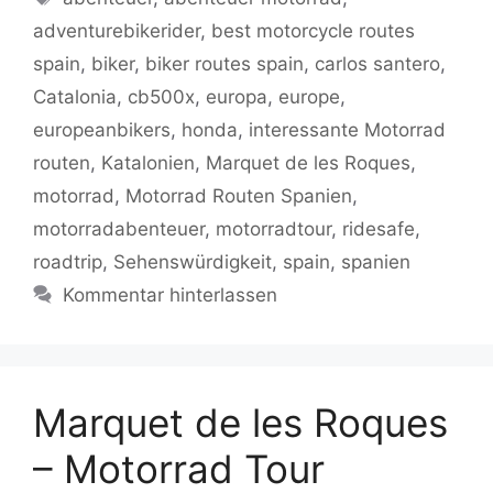
b
A
er
Li
a
adventurebikerider
,
best motorcycle routes
o
p
n
m
spain
,
biker
,
biker routes spain
,
carlos santero
,
o
p
k
Catalonia
,
cb500x
,
europa
,
europe
,
k
europeanbikers
,
honda
,
interessante Motorrad
routen
,
Katalonien
,
Marquet de les Roques
,
motorrad
,
Motorrad Routen Spanien
,
motorradabenteuer
,
motorradtour
,
ridesafe
,
roadtrip
,
Sehenswürdigkeit
,
spain
,
spanien
Kommentar hinterlassen
Marquet de les Roques
– Motorrad Tour